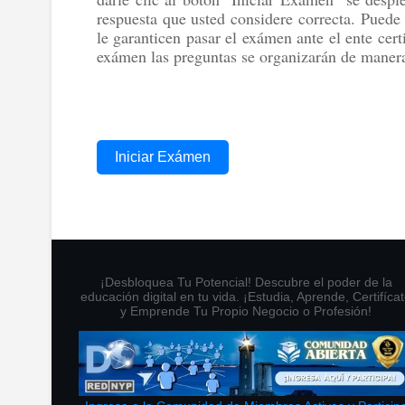
respuesta que usted considere correcta. Puede 
le garanticen pasar el exámen ante el ente cer
exámen las preguntas se organizarán de manera
Iniciar Exámen
¡Desbloquea Tu Potencial! Descubre el poder de la
educación digital en tu vida. ¡Estudia, Aprende, Certifíca
y Emprende Tu Propio Negocio o Profesión!